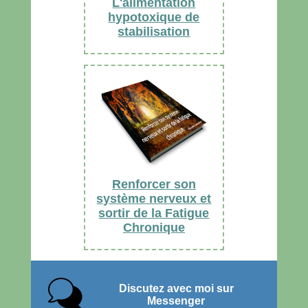
L'alimentation
suite vos propos ?
hypotoxique de
stabilisation
Renforcer son
système nerveux et
sortir de la Fatigue
Chronique
Discutez avec moi sur
Messenger