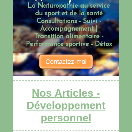
La Naturopathie au service
du sport et de la santé
Consultations - Suivi -
Accompagnement |
Transition alimentaire -
Performance sportive - Détox
Contactez-moi
Nos Articles -
Développement
personnel