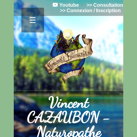
Youtube
>> Consultation
>> Connexion / Inscription
☰
Vincent
CAZAUBON -
Naturopathe