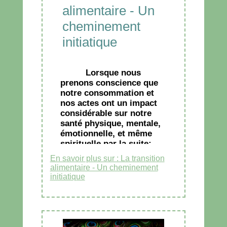
alimentaire - Un
cheminement
initiatique
Lorsque nous
prenons conscience que
notre consommation et
nos actes ont un impact
considérable sur notre
santé physique, mentale,
émotionnelle, et même
spirituelle par la suite;
que ces actes ont autant
En savoir plus sur : La transition
d'impact sur nous que sur
alimentaire - Un cheminement
notre environnement.
initiatique
Nous sortons alors du
système conventionnel et
partons en quête. Dans
cette quête, l'objectif est
la pleine santé, une santé