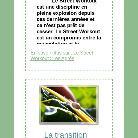
Le Street Workout
est une discipline en
pleine explosion depuis
ces dernières années et
ce n'est pas prêt de
cesser. Le Street Workout
est un compromis entre la
musculation et la
gymnastique, incluant une
En savoir plus sur : Le Street
multitude de mouvements
Workout : Les Agrés
polyarticulaires pouvant
être classés dans
différentes catégories
telles que le Set n' Rep,
les figures dynamiques et
les figures statiques.
La transition