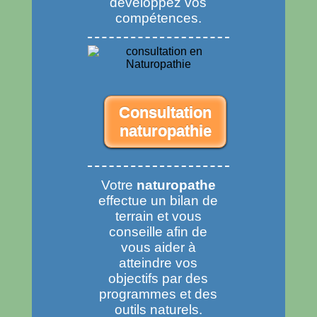
développez vos
compétences.
Consultation
naturopathie
Votre
naturopathe
effectue un bilan de
terrain et vous
conseille afin de
vous aider à
atteindre vos
objectifs par des
programmes et des
outils naturels.